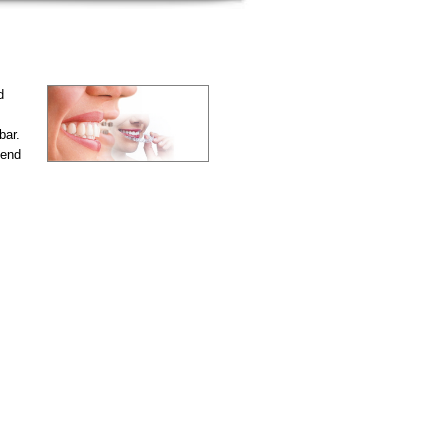
d
bar.
nend