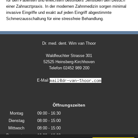
für den Patienten und erleichtern besonders Sensiblen den Besuch
einer Zahnarztpraxis. In der modernen Zahnmedizin sorgen minimal
invasive Eingriffe und exakt auf jeden Eingriff abgestimmte
Schmerzausschaltung für eine stressfreie Behandlung.
Dr. med. dent. Wim van Thoor
Waldfeuchter Strasse 301
52525 Heinsberg-Kirchhoven
Telefon 02452 989 200
E-Mail
Öffnungszeiten
Montag
09:00 - 16:30
Dienstag
08:00 - 15:00
Mittwoch
08:00 - 15:00
Donnerstag
10:30 - 18:00